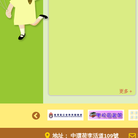
更多＋
地址： 中環荷李活道109號